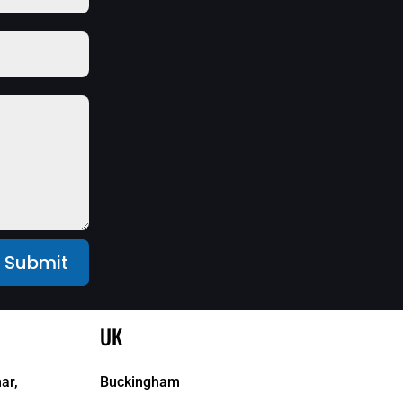
Submit
UK
ar,
Buckingham