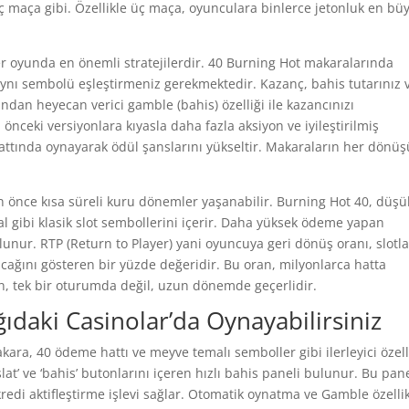
ç maça gibi. Özellikle üç maça, oyunculara binlerce jetonluk en bü
her oyunda en önemli stratejilerdir. 40 Burning Hot makaralarında
ynı sembolü eşleştirmeniz gerekmektedir. Kazanç, bahis tutarınız 
an heyecan verici gamble (bahis) özelliği ile kazancınızı
 önceki versiyonlara kıyasla daha fazla aksiyon ve iyileştirilmiş
attında oynayarak ödül şanslarını yükseltir. Makaraların her dönüş
nce kısa süreli kuru dönemler yaşanabilir. Burning Hot 40, düşü
al gibi klasik slot sembollerini içerir. Daha yüksek ödeme yapan
nur. RTP (Return to Player) yani oyuncuya geri dönüş oranı, slotla
ğını gösteren bir yüzde değeridir. Bu oran, milyonlarca hatta
, tek bir oturumda değil, uzun dönemde geçerlidir.
ıdaki Casinolar’da Oynayabilirsiniz
ara, 40 ödeme hattı ve meyve temalı semboller gibi ilerleyici özell
t’ ve ‘bahis’ butonlarını içeren hızlı bahis paneli bulunur. Bu pane
redi aktifleştirme işlevi sağlar. Otomatik oynatma ve Gamble özellik