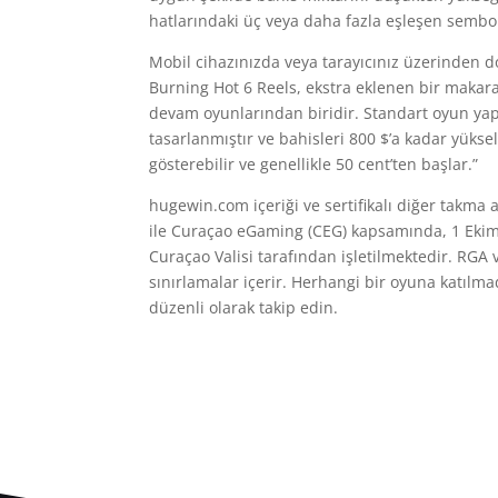
hatlarındaki üç veya daha fazla eşleşen sembol
Mobil cihazınızda veya tarayıcınız üzerinden d
Burning Hot 6 Reels, ekstra eklenen bir makara
devam oyunlarından biridir. Standart oyun yapısı
tasarlanmıştır ve bahisleri 800 $’a kadar yüks
gösterebilir ve genellikle 50 cent’ten başlar.”
hugewin.com içeriği ve sertifikalı diğer takma 
ile Curaçao eGaming (CEG) kapsamında, 1 Ekim 
Curaçao Valisi tarafından işletilmektedir. RGA 
sınırlamalar içerir. Herhangi bir oyuna katılma
düzenli olarak takip edin.