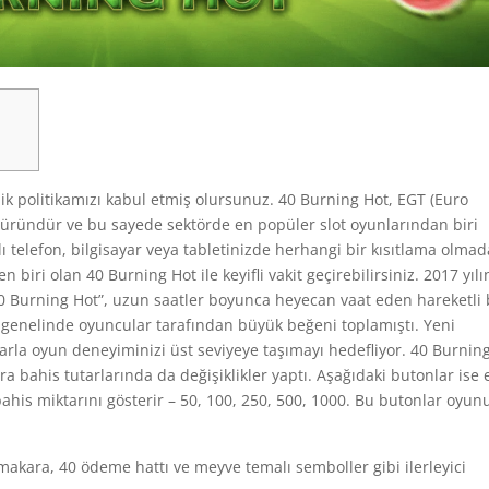
ilik politikamızı kabul etmiş olursunuz. 40 Burning Hot, EGT (Euro
r üründür ve bu sayede sektörde en popüler slot oyunlarından biri
ı telefon, bilgisayar veya tabletinizde herhangi bir kısıtlama olma
n biri olan 40 Burning Hot ile keyifli vakit geçirebilirsiniz. 2017 yıl
40 Burning Hot”, uzun saatler boyunca heyecan vaat eden hareketli 
a genelinde oyuncular tarafından büyük beğeni toplamıştı. Yeni
arla oyun deneyiminizi üst seviyeye taşımayı hedefliyor. 40 Burnin
ra bahis tutarlarında da değişiklikler yaptı. Aşağıdaki butonlar ise 
ahis miktarını gösterir – 50, 100, 250, 500, 1000. Bu butonlar oyun
makara, 40 ödeme hattı ve meyve temalı semboller gibi ilerleyici