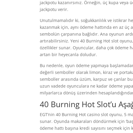
jackpotu kazanırsınız. Örneğin, üç kupa veya ü
jackpotu verir.
Unutulmamalıdır ki, soğukkanlılık ve istikrar 
kazanmak için, aynı ödeme hattında en az üç a
sembolün çarpanına bağlıdır. Ana oyunun ardınd
artırabilirsiniz. Yeni 40 Burning Hot slot oyunu,
özellikler sunar. Oyuncular, daha çok ödeme h
artan bir heyecanla doludur.
Bu nedenle, oyun ödeme yapmaya başlamadan ö
değerli semboller olarak limon, kiraz ve portak
semboller arasında üzüm, karpuz ve çanlar bulu
uzun vadede oyunculara ne kadar ödeme yapaca
milyarlarca dönüş üzerinden hesaplandığından
40 Burning Hot Slot’u Aşağ
EGT’nin 40 Burning Hot casino slot oyunu, 5 mak
sunar. Oyunda makaraları döndürmek için ‘başla
ödeme hattı başına kredi sayısını seçmek için k