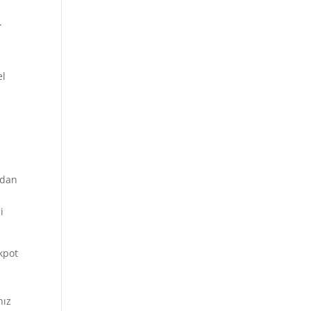
.
el
ndan
i
kpot
nız