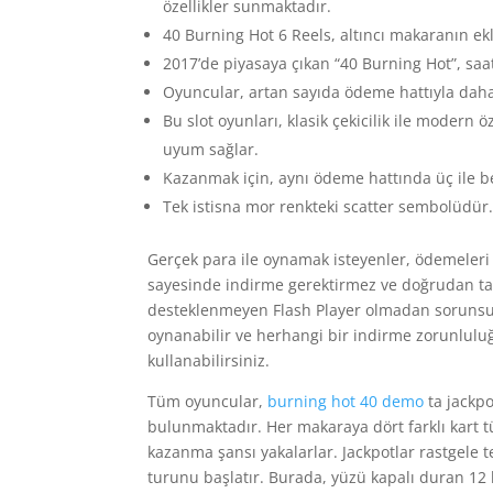
özellikler sunmaktadır.
40 Burning Hot 6 Reels, altıncı makaranın ekl
2017’de piyasaya çıkan “40 Burning Hot”, saa
Oyuncular, artan sayıda ödeme hattıyla daha
Bu slot oyunları, klasik çekicilik ile modern
uyum sağlar.
Kazanmak için, aynı ödeme hattında üç ile b
Tek istisna mor renkteki scatter sembolüdür
Gerçek para ile oynamak isteyenler, ödemeleri 
sayesinde indirme gerektirmez ve doğrudan tar
desteklenmeyen Flash Player olmadan sorunsuz
oynanabilir ve herhangi bir indirme zorunluluğu
kullanabilirsiniz.
Tüm oyuncular,
burning hot 40 demo
ta jackp
bulunmaktadır. Her makaraya dört farklı kart tü
kazanma şansı yakalarlar. Jackpotlar rastgele t
turunu başlatır. Burada, yüzü kapalı duran 12 k