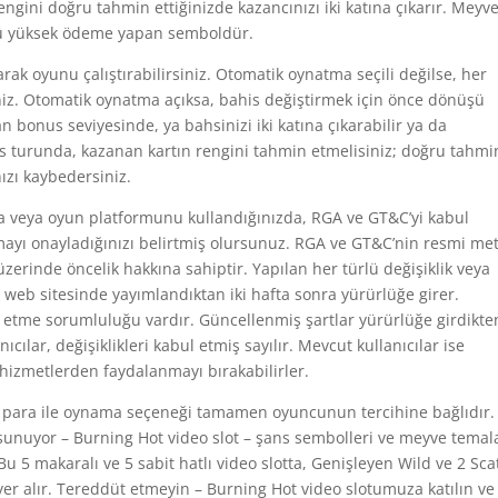
engini doğru tahmin ettiğinizde kazancınızı iki katına çıkarır. Meyve
ü yüksek ödeme yapan semboldür.
ak oyunu çalıştırabilirsiniz. Otomatik oynatma seçili değilse, her
iniz. Otomatik oynatma açıksa, bahis değiştirmek için önce dönüşü
n bonus seviyesinde, ya bahsinizi iki katına çıkarabilir ya da
us turunda, kazanan kartın rengini tahmin etmelisiniz; doğru tahm
nızı kaybedersiniz.
da veya oyun platformunu kullandığınızda, RGA ve GT&C’yi kabul
kalmayı onayladığınızı belirtmiş olursunuz. RGA ve GT&C’nin resmi me
 üzerinde öncelik hakkına sahiptir. Yapılan her türlü değişiklik veya
web sitesinde yayımlandıktan iki hafta sonra yürürlüğe girer.
kip etme sorumluluğu vardır. Güncellenmiş şartlar yürürlüğe girdikte
ılar, değişiklikleri kabul etmiş sayılır. Mevcut kullanıcılar ise
izmetlerden faydalanmayı bırakabilirler.
 para ile oynama seçeneği tamamen oyuncunun tercihine bağlıdır.
i sunuyor – Burning Hot video slot – şans sembolleri ve meyve temal
 Bu 5 makaralı ve 5 sabit hatlı video slotta, Genişleyen Wild ve 2 Sca
 alır. Tereddüt etmeyin – Burning Hot video slotumuza katılın ve 