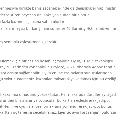
enmesiyle birlikte bahis seçeneklerinde de değişiklikler yapılmıştır
tlerce süren heyecan dolu aksiyon sunan bir slottur.
 fazla kazanma şansına sahip olurlar.
 özelliklerin eşsiz bir karışımını sunar ve 40 Burning Hot ile mükemm
eş sembolü eşleştirmeniz gerekir.
.
işlemek için bir casino hesabı açmalıdır. Oyun, HTML5 teknolojisi
ayıcı üzerinden oynanabilir. Böylece, 2021 itibarıyla Adobe tarafı
ca erişim sağlanabilir. Oyun online casinoların sunucularından
 yoktur. İsterseniz, kazanılan miktarı ikiye katlamak için bu özelliğ
ot kazanma umudunu yüksek tutar. Her makarada dört ilerleyici jac
ründen biri atanır ve oyuncular bu kartları eşleştirerek jackpot
etiklenir ve oyun sizi özel bir ekrana yönlendirerek jackpot bonus
arttan üç tanesini seçebilirsiniz. Eğer üç aynı kart rengini bulursa