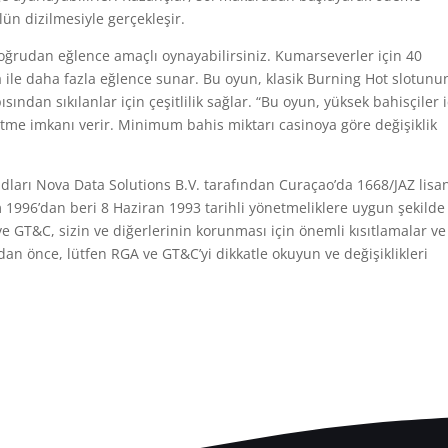
ün dizilmesiyle gerçekleşir.
oğrudan eğlence amaçlı oynayabilirsiniz. Kumarseverler için 40
 ile daha fazla eğlence sunar. Bu oyun, klasik Burning Hot slotunu
ndan sıkılanlar için çeşitlilik sağlar. “Bu oyun, yüksek bahisçiler i
eltme imkanı verir. Minimum bahis miktarı casinoya göre değişiklik
adları Nova Data Solutions B.V. tarafından Curaçao’da 1668/JAZ lisa
1996’dan beri 8 Haziran 1993 tarihli yönetmeliklere uygun şekilde
ve GT&C, sizin ve diğerlerinin korunması için önemli kısıtlamalar ve
dan önce, lütfen RGA ve GT&C’yi dikkatle okuyun ve değişiklikleri