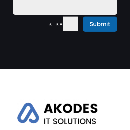
Submit
=
6 + 5