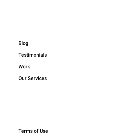
Blog
Testimonials
Work
Our Services
&NBPS;
Terms of Use