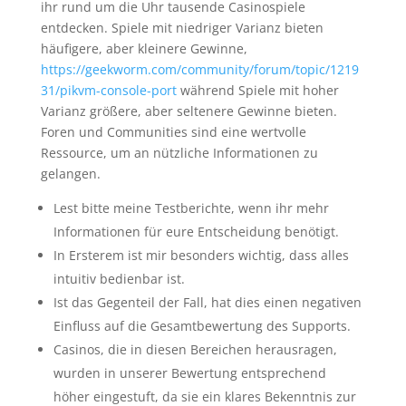
ihr rund um die Uhr tausende Casinospiele
entdecken. Spiele mit niedriger Varianz bieten
häufigere, aber kleinere Gewinne,
https://geekworm.com/community/forum/topic/1219
31/pikvm-console-port
während Spiele mit hoher
Varianz größere, aber seltenere Gewinne bieten.
Foren und Communities sind eine wertvolle
Ressource, um an nützliche Informationen zu
gelangen.
Lest bitte meine Testberichte, wenn ihr mehr
Informationen für eure Entscheidung benötigt.
In Ersterem ist mir besonders wichtig, dass alles
intuitiv bedienbar ist.
Ist das Gegenteil der Fall, hat dies einen negativen
Einfluss auf die Gesamtbewertung des Supports.
Casinos, die in diesen Bereichen herausragen,
wurden in unserer Bewertung entsprechend
höher eingestuft, da sie ein klares Bekenntnis zur