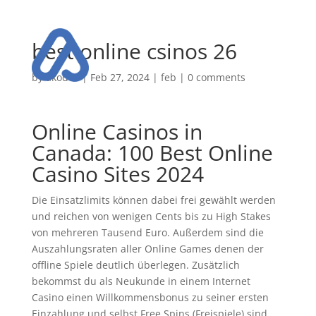
best online csinos 26
by
akodes
|
Feb 27, 2024
|
feb
|
0 comments
Online Casinos in
Canada: 100 Best Online
Casino Sites 2024
Die Einsatzlimits können dabei frei gewählt werden
und reichen von wenigen Cents bis zu High Stakes
von mehreren Tausend Euro. Außerdem sind die
Auszahlungsraten aller Online Games denen der
offline Spiele deutlich überlegen. Zusätzlich
bekommst du als Neukunde in einem Internet
Casino einen Willkommensbonus zu seiner ersten
Einzahlung und selbst Free Spins (Freispiele) sind