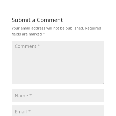
Submit a Comment
Your email address will not be published.
Required
fields are marked
*