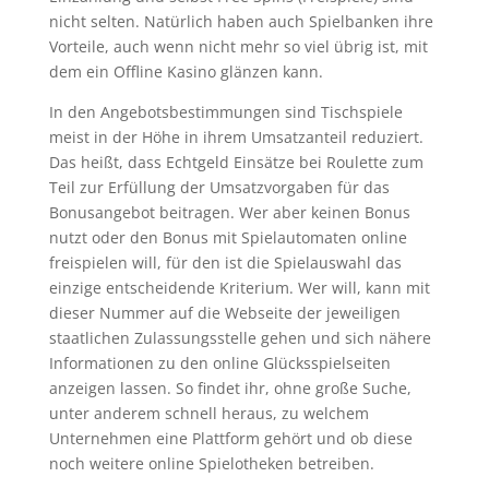
nicht selten. Natürlich haben auch Spielbanken ihre
Vorteile, auch wenn nicht mehr so viel übrig ist, mit
dem ein Offline Kasino glänzen kann.
In den Angebotsbestimmungen sind Tischspiele
meist in der Höhe in ihrem Umsatzanteil reduziert.
Das heißt, dass Echtgeld Einsätze bei Roulette zum
Teil zur Erfüllung der Umsatzvorgaben für das
Bonusangebot beitragen. Wer aber keinen Bonus
nutzt oder den Bonus mit Spielautomaten online
freispielen will, für den ist die Spielauswahl das
einzige entscheidende Kriterium. Wer will, kann mit
dieser Nummer auf die Webseite der jeweiligen
staatlichen Zulassungsstelle gehen und sich nähere
Informationen zu den online Glücksspielseiten
anzeigen lassen. So findet ihr, ohne große Suche,
unter anderem schnell heraus, zu welchem
Unternehmen eine Plattform gehört und ob diese
noch weitere online Spielotheken betreiben.