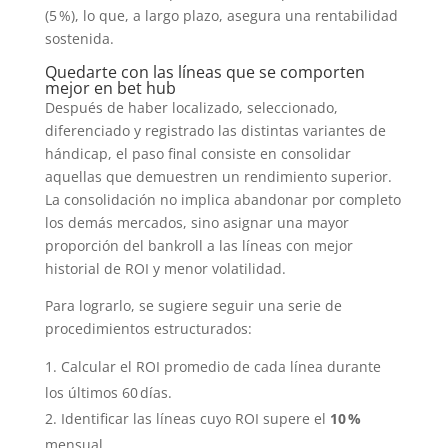
(5 %), lo que, a largo plazo, asegura una rentabilidad
sostenida.
Quedarte con las líneas que se comporten
mejor en bet hub
Después de haber localizado, seleccionado,
diferenciado y registrado las distintas variantes de
hándicap, el paso final consiste en consolidar
aquellas que demuestren un rendimiento superior.
La consolidación no implica abandonar por completo
los demás mercados, sino asignar una mayor
proporción del bankroll a las líneas con mejor
historial de ROI y menor volatilidad.
Para lograrlo, se sugiere seguir una serie de
procedimientos estructurados:
Calcular el ROI promedio de cada línea durante
los últimos 60 días.
Identificar las líneas cuyo ROI supere el
10 %
mensual.