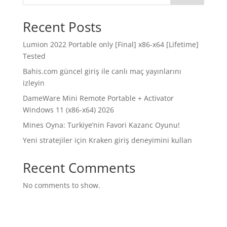
Recent Posts
Lumion 2022 Portable only [Final] x86-x64 [Lifetime]
Tested
Bahis.com güncel giriş ile canlı maç yayınlarını
izleyin
DameWare Mini Remote Portable + Activator
Windows 11 (x86-x64) 2026
Mines Oyna: Turkiye’nin Favori Kazanc Oyunu!
Yeni stratejiler için Kraken giriş deneyimini kullan
Recent Comments
No comments to show.