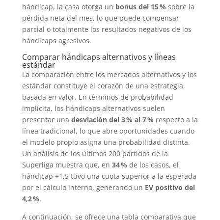
hándicap, la casa otorga un
bonus del 15 %
sobre la
pérdida neta del mes, lo que puede compensar
parcial o totalmente los resultados negativos de los
hándicaps agresivos.
Comparar hándicaps alternativos y líneas
estándar
La comparación entre los mercados alternativos y los
estándar constituye el corazón de una estrategia
basada en valor. En términos de probabilidad
implícita, los hándicaps alternativos suelen
presentar una
desviación del 3 % al 7 %
respecto a la
línea tradicional, lo que abre oportunidades cuando
el modelo propio asigna una probabilidad distinta.
Un análisis de los últimos 200 partidos de la
Superliga muestra que, en
34 %
de los casos, el
hándicap +1,5 tuvo una cuota superior a la esperada
por el cálculo interno, generando un
EV positivo del
4,2 %
.
A continuación, se ofrece una tabla comparativa que