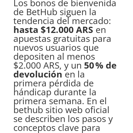
Los bonos de bienvenida
de BetHub siguen la
tendencia del mercado:
hasta $12.000 ARS
en
apuestas gratuitas para
nuevos usuarios que
depositen al menos
$2.000 ARS, y un
50 % de
devolución
en la
primera pérdida de
hándicap durante la
primera semana. En el
bethub sitio web oficial
se describen los pasos y
conceptos clave para