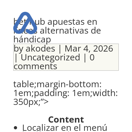
bet hub apuestas en
líneas alternativas de
hándicap
by
akodes
|
Mar 4, 2026
|
Uncategorized
|
0
comments
table;margin-bottom:
1em;padding: 1em;width:
350px;”>
Content
Localizar en el menú