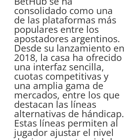
BetHub se ha
consolidado como una
de las plataformas más
populares entre los
apostadores argentinos.
Desde su lanzamiento en
2018, la casa ha ofrecido
una interfaz sencilla,
cuotas competitivas y
una amplia gama de
mercados, entre los que
destacan las líneas
alternativas de hándicap.
Estas líneas permiten al
jugador ajustar el nivel