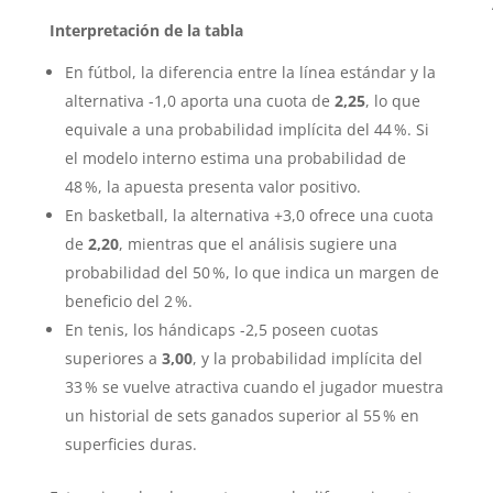
Interpretación de la tabla
En fútbol, la diferencia entre la línea estándar y la
alternativa -1,0 aporta una cuota de
2,25
, lo que
equivale a una probabilidad implícita del 44 %. Si
el modelo interno estima una probabilidad de
48 %, la apuesta presenta valor positivo.
En basketball, la alternativa +3,0 ofrece una cuota
de
2,20
, mientras que el análisis sugiere una
probabilidad del 50 %, lo que indica un margen de
beneficio del 2 %.
En tenis, los hándicaps -2,5 poseen cuotas
superiores a
3,00
, y la probabilidad implícita del
33 % se vuelve atractiva cuando el jugador muestra
un historial de sets ganados superior al 55 % en
superficies duras.