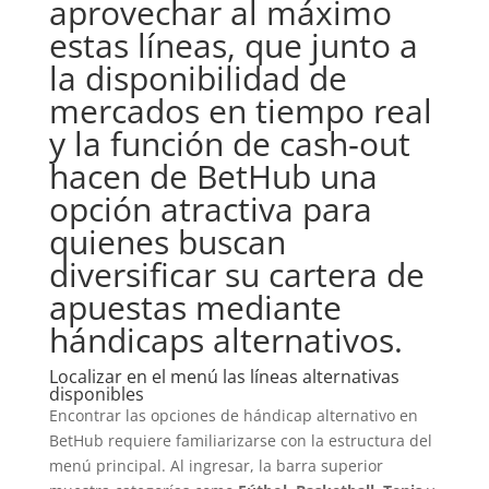
aprovechar al máximo
estas líneas, que junto a
la disponibilidad de
mercados en tiempo real
y la función de cash‑out
hacen de BetHub una
opción atractiva para
quienes buscan
diversificar su cartera de
apuestas mediante
hándicaps alternativos.
Localizar en el menú las líneas alternativas
disponibles
Encontrar las opciones de hándicap alternativo en
BetHub requiere familiarizarse con la estructura del
menú principal. Al ingresar, la barra superior