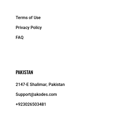
&NBPS;
Terms of Use
Privacy Policy
FAQ
PAKISTAN
2147-E Shalimar, Pakistan
Support@akodes.com
+923026503481