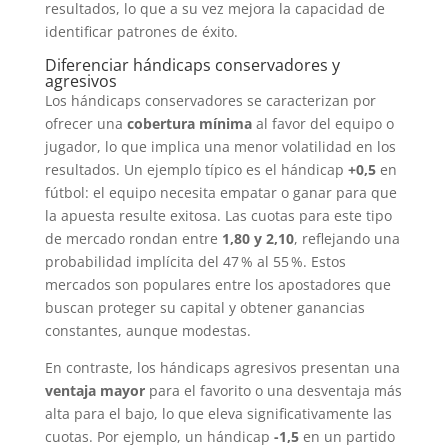
resultados, lo que a su vez mejora la capacidad de
identificar patrones de éxito.
Diferenciar hándicaps conservadores y
agresivos
Los hándicaps conservadores se caracterizan por
ofrecer una
cobertura mínima
al favor del equipo o
jugador, lo que implica una menor volatilidad en los
resultados. Un ejemplo típico es el hándicap
+0,5
en
fútbol: el equipo necesita empatar o ganar para que
la apuesta resulte exitosa. Las cuotas para este tipo
de mercado rondan entre
1,80 y 2,10
, reflejando una
probabilidad implícita del 47 % al 55 %. Estos
mercados son populares entre los apostadores que
buscan proteger su capital y obtener ganancias
constantes, aunque modestas.
En contraste, los hándicaps agresivos presentan una
ventaja mayor
para el favorito o una desventaja más
alta para el bajo, lo que eleva significativamente las
cuotas. Por ejemplo, un hándicap
-1,5
en un partido