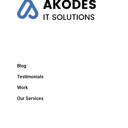
Blog
Testimonials
Work
Our Services