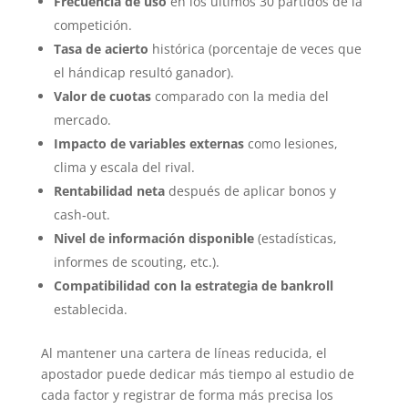
Frecuencia de uso
en los últimos 30 partidos de la
competición.
Tasa de acierto
histórica (porcentaje de veces que
el hándicap resultó ganador).
Valor de cuotas
comparado con la media del
mercado.
Impacto de variables externas
como lesiones,
clima y escala del rival.
Rentabilidad neta
después de aplicar bonos y
cash‑out.
Nivel de información disponible
(estadísticas,
informes de scouting, etc.).
Compatibilidad con la estrategia de bankroll
establecida.
Al mantener una cartera de líneas reducida, el
apostador puede dedicar más tiempo al estudio de
cada factor y registrar de forma más precisa los