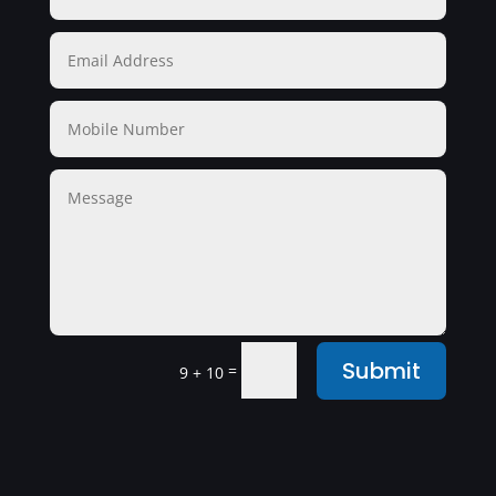
Submit
=
9 + 10