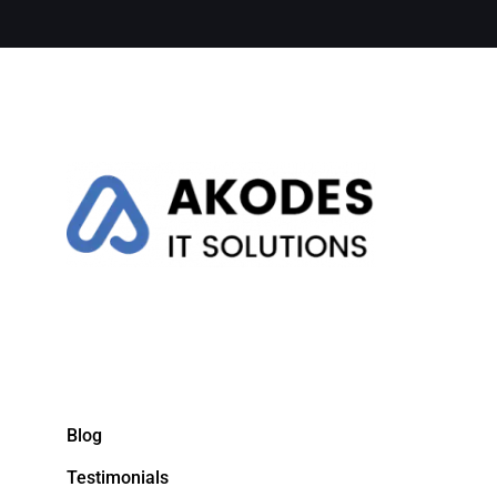
Blog
Testimonials