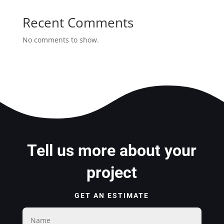
Recent Comments
No comments to show.
Tell us more about your
project
GET AN ESTIMATE