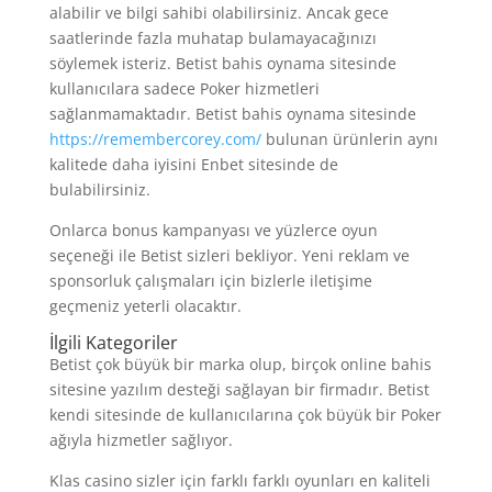
alabilir ve bilgi sahibi olabilirsiniz. Ancak gece
saatlerinde fazla muhatap bulamayacağınızı
söylemek isteriz. Betist bahis oynama sitesinde
kullanıcılara sadece Poker hizmetleri
sağlanmamaktadır. Betist bahis oynama sitesinde
https://remembercorey.com/
bulunan ürünlerin aynı
kalitede daha iyisini Enbet sitesinde de
bulabilirsiniz.
Onlarca bonus kampanyası ve yüzlerce oyun
seçeneği ile Betist sizleri bekliyor. Yeni reklam ve
sponsorluk çalışmaları için bizlerle iletişime
geçmeniz yeterli olacaktır.
İlgili Kategoriler
Betist çok büyük bir marka olup, birçok online bahis
sitesine yazılım desteği sağlayan bir firmadır. Betist
kendi sitesinde de kullanıcılarına çok büyük bir Poker
ağıyla hizmetler sağlıyor.
Klas casino sizler için farklı farklı oyunları en kaliteli