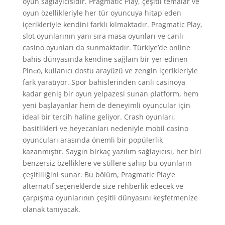
oyun sağlayıcısıdır. Pragmatic Play, çeşitli temalar ve
oyun özellikleriyle her tür oyuncuya hitap eden
içerikleriyle kendini farklı kılmaktadır. Pragmatic Play,
slot oyunlarının yanı sıra masa oyunları ve canlı
casino oyunları da sunmaktadır. Türkiye’de online
bahis dünyasında kendine sağlam bir yer edinen
Pinсo, kullanıcı dostu arayüzü ve zengin içerikleriyle
fark yaratıyor. Spor bahislerinden canlı casinoya
kadar geniş bir oyun yelpazesi sunan platform, hem
yeni başlayanlar hem de deneyimli oyuncular için
ideal bir tercih haline geliyor. Crash oyunları,
basitlikleri ve heyecanları nedeniyle mobil casino
oyuncuları arasında önemli bir popülerlik
kazanmıştır. Saygın birkaç yazılım sağlayıcısı, her biri
benzersiz özelliklere ve stillere sahip bu oyunların
çeşitliliğini sunar. Bu bölüm, Pragmatic Play’e
alternatif seçeneklerde size rehberlik edecek ve
çarpışma oyunlarının çeşitli dünyasını keşfetmenize
olanak tanıyacak.