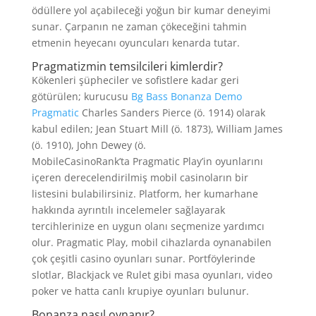
ödüllere yol açabileceği yoğun bir kumar deneyimi
sunar. Çarpanın ne zaman çökeceğini tahmin
etmenin heyecanı oyuncuları kenarda tutar.
Pragmatizmin temsilcileri kimlerdir?
Kökenleri şüpheciler ve sofistlere kadar geri
götürülen; kurucusu
Bg Bass Bonanza Demo
Pragmatic
Charles Sanders Pierce (ö. 1914) olarak
kabul edilen; Jean Stuart Mill (ö. 1873), William James
(ö. 1910), John Dewey (ö.
MobileCasinoRank’ta Pragmatic Play’in oyunlarını
içeren derecelendirilmiş mobil casinoların bir
listesini bulabilirsiniz. Platform, her kumarhane
hakkında ayrıntılı incelemeler sağlayarak
tercihlerinize en uygun olanı seçmenize yardımcı
olur. Pragmatic Play, mobil cihazlarda oynanabilen
çok çeşitli casino oyunları sunar. Portföylerinde
slotlar, Blackjack ve Rulet gibi masa oyunları, video
poker ve hatta canlı krupiye oyunları bulunur.
Bonanza nasıl oynanır?