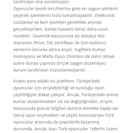
tarafından öne sürülmüştür.
Oyuncular kendi tercihlerine göre en uygun yöntemi
seçerek işlemlerini hızla tamamlayabilir. Elektronik
cüzdanlar ve kart işlemleri genellikle anında
gerçekleşirken, banka havalesi biraz daha uzun
sürebilir. Güvenlik konusunda da oldukça titiz
davranan Pinсo, SSL sertifikası ile tüm kullanıcı
verilerini koruma altına alıyor. İngiltere Kumar
Komisyonu ve Malta Oyun Otoritesi de dahil olmak
üzere dünya çapında birçok saygın düzenleyici
kurum tarafından lisanslanmışlardır.
Kripto para odaklı bu platform, Türkiye’deki
oyuncular için erişilebilirliği ve sunduğu oyun
çeşitliliğiyle dikkat çekiyor. Ancak, Türkiye’deki online
kumar düzenlemeleri sık sık değiştiğinden, erişim
konusunda güncel bilgileri kontrol etmekte fayda var.
Geniş oyun seçenekleri ve çeşitli bonuslarıyla Türk
oyuncular arasında da popülerlik kazanmış
durumda. Ancak, bazı Türk oyuncular 1xBet’in lisans