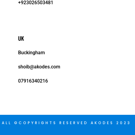
+923026503481
UK
Buckingham
shoib@akodes.com
07916340216
ALL ©COPYRIGHTS RESERVED AKODES 2023