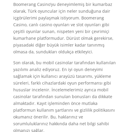
Boomerang Casino’yu deneyimlemiş bir kumarbaz
olarak, Türk oyuncular için neler sunduğuna dair
içgörülerimi paylaşmak istiyorum. Boomerang
Casino, canlı casino oyunları ve slot oyunları gibi
çeşitli oyunlar sunan, nispeten yeni bir çevrimiçi
kumarhane platformudur. Dürüst olmak gerekirse,
piyasadaki diğer büyük isimler kadar tanınmış
olmasa da, sundukları oldukça etkileyici.
Son olarak, bu mobil casinolar tarafından kullanılan
yazılımı analiz ediyoruz. En iyi oyun deneyimi
sağlamak için kullanıcı arayüzü tasarımı, yükleme
süreleri, farklı cihazlardaki oyun performansı gibi
hususlar incelenir. İncelemelerimiz ayrıca mobil
casinolar tarafından sunulan bonusları da dikkate
almaktadır. Kayıt işleminden önce mutlaka
platformun kullanım şartlarını ve gizlilik politikasını
okumanız önerilir. Bu, haklarınız ve
sorumluluklarınız hakkında daha net bilgi sahibi
olmanızı sağlar.