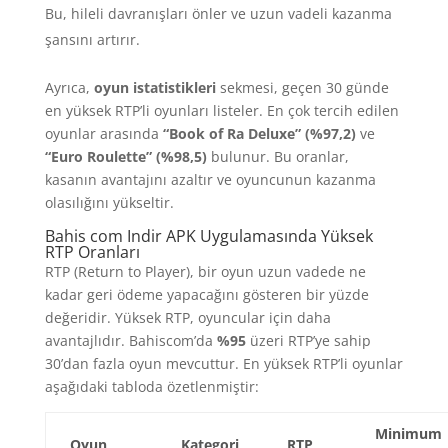
Bu, hileli davranışları önler ve uzun vadeli kazanma
şansını artırır.
Ayrıca,
oyun istatistikleri
sekmesi, geçen 30 günde
en yüksek RTP’li oyunları listeler. En çok tercih edilen
oyunlar arasında
“Book of Ra Deluxe” (%97,2)
ve
“Euro Roulette” (%98,5)
bulunur. Bu oranlar,
kasanın avantajını azaltır ve oyuncunun kazanma
olasılığını yükseltir.
Bahis com Indir APK Uygulamasında Yüksek
RTP Oranları
RTP (Return to Player), bir oyun uzun vadede ne
kadar geri ödeme yapacağını gösteren bir yüzde
değeridir. Yüksek RTP, oyuncular için daha
avantajlıdır. Bahiscom’da
%95
üzeri RTP’ye sahip
30’dan fazla oyun mevcuttur. En yüksek RTP’li oyunlar
aşağıdaki tabloda özetlenmiştir:
Minimum
Oyun
Kategori
RTP