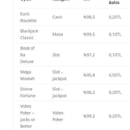
Bahis
Euro
Canlı
%98,5
0,20TL
Roulette
Blackjack
Masa
%99,5
0,10TL
Classic
Book of
Ra
Slot
%97,2
0,10TL
Deluxe
Mega
Slot –
%95,8
0,50TL
Moolah
Jackpot
Divine
Slot –
%96,2
0,20TL
Fortune
Jackpot
Video
Poker –
Video
%99,2
0,25TL
Jacks or
Poker
Better