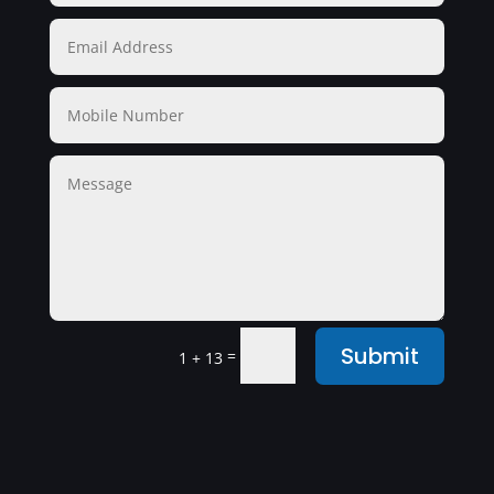
Submit
=
1 + 13