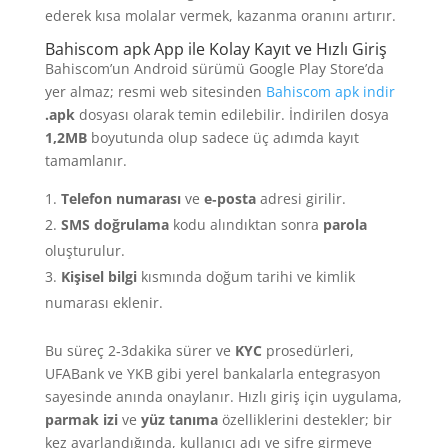
ederek kısa molalar vermek, kazanma oranını artırır.
Bahiscom apk App ile Kolay Kayıt ve Hızlı Giriş
Bahiscom’un Android sürümü Google Play Store’da
yer almaz; resmi web sitesinden
Bahiscom apk indir
.apk
dosyası olarak temin edilebilir. İndirilen dosya
1,2MB
boyutunda olup sadece üç adımda kayıt
tamamlanır.
Telefon numarası
ve
e‑posta
adresi girilir.
SMS doğrulama
kodu alındıktan sonra
parola
oluşturulur.
Kişisel bilgi
kısmında doğum tarihi ve kimlik
numarası eklenir.
Bu süreç 2‑3dakika sürer ve
KYC
prosedürleri,
UFABank ve YKB gibi yerel bankalarla entegrasyon
sayesinde anında onaylanır. Hızlı giriş için uygulama,
parmak izi
ve
yüz tanıma
özelliklerini destekler; bir
kez ayarlandığında, kullanıcı adı ve şifre girmeye