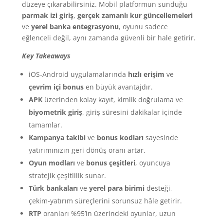
düzeye çıkarabilirsiniz. Mobil platformun sunduğu
parmak izi giriş
,
gerçek zamanlı kur güncellemeleri
ve
yerel banka entegrasyonu
, oyunu sadece
eğlenceli değil, aynı zamanda güvenli bir hale getirir.
Key Takeaways
iOS‑Android uygulamalarında
hızlı erişim
ve
çevrim içi bonus
en büyük avantajdır.
APK
üzerinden kolay kayıt, kimlik doğrulama ve
biyometrik giriş
, giriş süresini dakikalar içinde
tamamlar.
Kampanya takibi
ve
bonus kodları
sayesinde
yatırımınızın geri dönüş oranı artar.
Oyun modları
ve
bonus çeşitleri
, oyuncuya
stratejik çeşitlilik sunar.
Türk bankaları
ve
yerel para birimi
desteği,
çekim‑yatırım süreçlerini sorunsuz hâle getirir.
RTP
oranları %95’in üzerindeki oyunlar, uzun