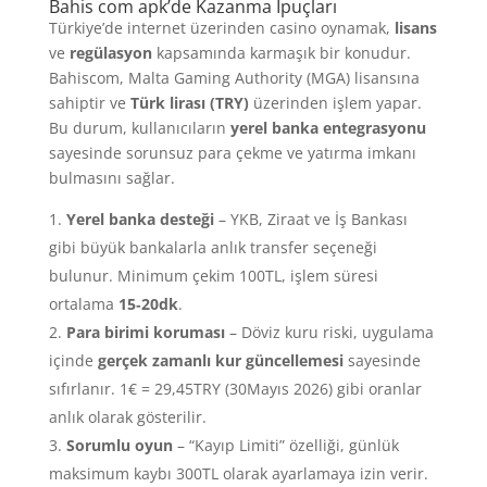
Bahis com apk’de Kazanma İpuçları
Türkiye’de internet üzerinden casino oynamak,
lisans
ve
regülasyon
kapsamında karmaşık bir konudur.
Bahiscom, Malta Gaming Authority (MGA) lisansına
sahiptir ve
Türk lirası (TRY)
üzerinden işlem yapar.
Bu durum, kullanıcıların
yerel banka entegrasyonu
sayesinde sorunsuz para çekme ve yatırma imkanı
bulmasını sağlar.
Yerel banka desteği
– YKB, Ziraat ve İş Bankası
gibi büyük bankalarla anlık transfer seçeneği
bulunur. Minimum çekim 100TL, işlem süresi
ortalama
15‑20dk
.
Para birimi koruması
– Döviz kuru riski, uygulama
içinde
gerçek zamanlı kur güncellemesi
sayesinde
sıfırlanır. 1€ = 29,45TRY (30Mayıs 2026) gibi oranlar
anlık olarak gösterilir.
Sorumlu oyun
– “Kayıp Limiti” özelliği, günlük
maksimum kaybı 300TL olarak ayarlamaya izin verir.