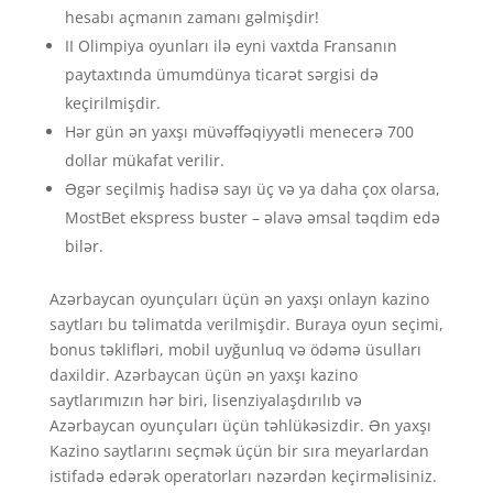
hesabı açmanın zamanı gəlmişdir!
II Olimpiya oyunları ilə eyni vaxtda Fransanın
paytaxtında ümumdünya ticarət sərgisi də
keçirilmişdir.
Hər gün ən yaxşı müvəffəqiyyətli menecerə 700
dollar mükafat verilir.
Əgər seçilmiş hadisə sayı üç və ya daha çox olarsa,
MostBet ekspress buster – əlavə əmsal təqdim edə
bilər.
Azərbaycan oyunçuları üçün ən yaxşı onlayn kazino
saytları bu təlimatda verilmişdir. Buraya oyun seçimi,
bonus təklifləri, mobil uyğunluq və ödəmə üsulları
daxildir. Azərbaycan üçün ən yaxşı kazino
saytlarımızın hər biri, lisenziyalaşdırılıb və
Azərbaycan oyunçuları üçün təhlükəsizdir. Ən yaxşı
Kazino saytlarını seçmək üçün bir sıra meyarlardan
istifadə edərək operatorları nəzərdən keçirməlisiniz.