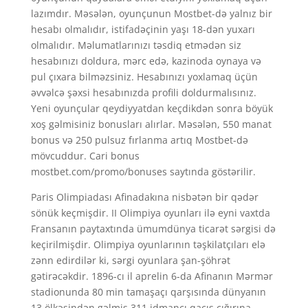
lazımdır. Məsələn, oyunçunun Mostbet-də yalnız bir
hesabı olmalıdır, istifadəçinin yaşı 18-dən yuxarı
olmalıdır. Məlumatlarınızı təsdiq etmədən siz
hesabınızı doldura, mərc edə, kazinoda oynaya və
pul çıxara bilməzsiniz. Hesabınızı yoxlamaq üçün
əvvəlcə şəxsi hesabınızda profili doldurmalısınız.
Yeni oyunçular qeydiyyatdan keçdikdən sonra böyük
xoş gəlmisiniz bonusları alırlar. Məsələn, 550 manat
bonus və 250 pulsuz fırlanma artıq Mostbet-də
mövcuddur. Cari bonus
mostbet.com/promo/bonuses saytında göstərilir.
Paris Olimpiadası Afinadakına nisbətən bir qədər
sönük keçmişdir. II Olimpiya oyunları ilə eyni vaxtda
Fransanın paytaxtında ümumdünya ticarət sərgisi də
keçirilmişdir. Olimpiya oyunlarının təşkilatçıları elə
zənn edirdilər ki, sərgi oyunlara şan-şöhrət
gətirəcəkdir. 1896-cı il aprelin 6-da Afinanın Mərmər
stadionunda 80 min tamaşaçı qarşısında dünyanın
13 ölkəsindən gəlmiş 311 idmançı qaçış cığırına