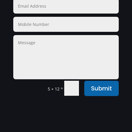
Submit
=
5 + 12