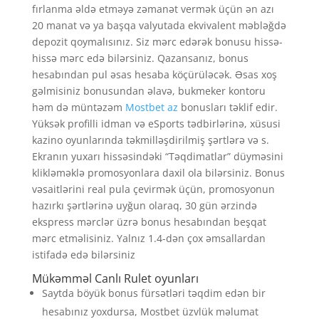
fırlanma əldə etməyə zəmanət vermək üçün ən azı
20 manat və ya başqa valyutada ekvivalent məbləğdə
depozit qoymalısınız. Siz mərc edərək bonusu hissə-
hissə mərc edə bilərsiniz. Qazansanız, bonus
hesabından pul əsas hesaba köçürüləcək. Əsas xoş
gəlmisiniz bonusundan əlavə, bukmeker kontoru
həm də müntəzəm
Mostbet az
bonusları təklif edir.
Yüksək profilli idman və eSports tədbirlərinə, xüsusi
kazino oyunlarında təkmilləşdirilmiş şərtlərə və s.
Ekranın yuxarı hissəsindəki “Təqdimatlar” düyməsini
klikləməklə promosyonlara daxil ola bilərsiniz. Bonus
vəsaitlərini real pula çevirmək üçün, promosyonun
hazırkı şərtlərinə uyğun olaraq, 30 gün ərzində
ekspress mərclər üzrə bonus hesabından beşqat
mərc etməlisiniz. Yalnız 1.4-dən çox əmsallardan
istifadə edə bilərsiniz
Mükəmməl Canlı Rulet oyunları
Saytda böyük bonus fürsətləri təqdim edən bir
hesabınız yoxdursa, Mostbet üzvlük məlumat