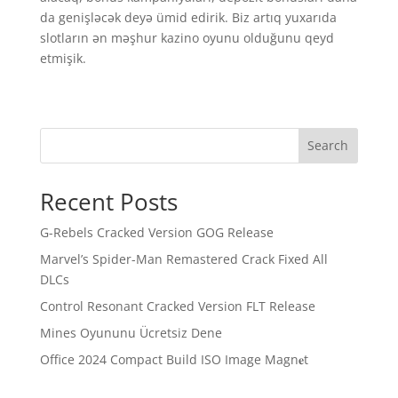
da genişləcək deyə ümid edirik. Biz artıq yuxarıda
slotların ən məşhur kazino oyunu olduğunu qeyd
etmişik.
Search
Recent Posts
G-Rebels Cracked Version GOG Release
Marvel’s Spider-Man Remastered Crack Fixed All
DLCs
Control Resonant Cracked Version FLT Release
Mines Oyununu Ücretsiz Dene
Office 2024 Compact Build ISO Image Magn𝐞t