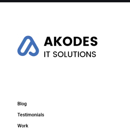
Blog
Testimonials
Work