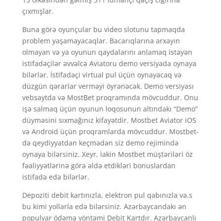
çıxmışlar.
Buna görə oyunçular bu video slotunu tapmaqda
problem yaşamayacaqlar. Bacarıqlarına arxayın
olmayan və ya oyunun qaydalarını anlamaq istəyən
istifadəçilər əvvəlcə Aviatoru demo versiyada oynaya
bilərlər. İstifadəçi virtual pul üçün oynayacaq və
düzgün qərarlar verməyi öyrənəcək. Demo versiyası
vebsaytda və MostBet proqramında mövcuddur. Onu
işə salmaq üçün oyunun loqosunun altındakı “Demo”
düyməsini sıxmağınız kifayətdir. Mostbet Aviator iOS
və Android üçün proqramlarda mövcuddur. Mostbet-
də qeydiyyatdan keçmədən siz demo rejimində
oynaya bilərsiniz. Xeyr, lakin Mostbet müştəriləri öz
fəaliyyətlərinə görə əldə etdikləri bonuslardan
istifadə edə bilərlər.
Depoziti debit kartınızla, elektron pul qabınızla və.s
bu kimi yollarla edə bilərsiniz. Azərbaycandakı ən
populyar ödəmə yöntəmi Debit Kartdır. Azərbaycanlı