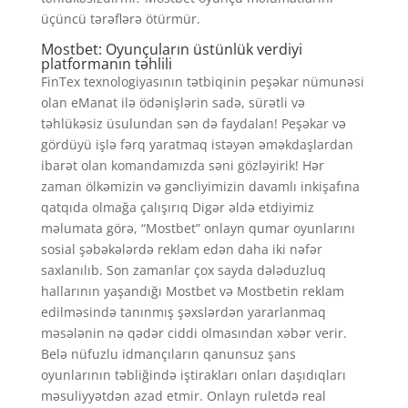
üçüncü tərəflərə ötürmür.
Mostbet: Oyunçuların üstünlük verdiyi
platformanın təhlili
FinTex texnologiyasının tətbiqinin peşəkar nümunəsi
olan eManat ilə ödənişlərin sadə, sürətli və
təhlükəsiz üsulundan sən də faydalan! Peşəkar və
gördüyü işlə fərq yaratmaq istəyən əməkdaşlardan
ibarət olan komandamızda səni gözləyirik! Hər
zaman ölkəmizin və gəncliyimizin davamlı inkişafına
qatqıda olmağa çalışırıq Digər əldə etdiyimiz
məlumata görə, “Mostbet” onlayn qumar oyunlarını
sosial şəbəkələrdə reklam edən daha iki nəfər
saxlanılıb. Son zamanlar çox sayda dələduzluq
hallarının yaşandığı Mostbet və Mostbetin reklam
edilməsində tanınmış şəxslərdən yararlanmaq
məsələnin nə qədər ciddi olmasından xəbər verir.
Belə nüfuzlu idmançıların qanunsuz şans
oyunlarının təbliğində iştirakları onları daşıdıqları
məsuliyyətdən azad etmir. Onlayn ruletdə real