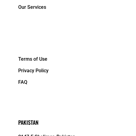
Our Services
&NBPS;
Terms of Use
Privacy Policy
FAQ
PAKISTAN