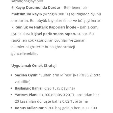
kazanç sağlayabilir.
Kayıp Durumunda Durdur
– Belirlenen bir
maksimum kayıp
(örneğin 300 TL) aşıldığında oyunu
durdurun. Bu, büyük kayıpları önler ve bütçeyi korur.
Günlük ve Haftalık Raporları İncele
– Bahis.com,
oyunculara
kişisel performans raporu
sunar. Bu
rapor, en çok kazandıran oyunları ve zaman
dilimlerini gösterir; buna göre strateji
güncellenebilir.
Uygulamalı Örnek Strateji
Seçilen Oyun
: “Sultanların Mirası” (RTP %96,2, orta
volatilite)
Başlangıç Bahisi
: 0,20 TL (5 payline)
Yatırım Planı
: İlk 100 dönüş 0,20 TL, ardından her
20 kazanılan dönüşte bahis 0,02 TL artırma
Bonus Kullanımı
: %200 hoş geldin bonusu + 100