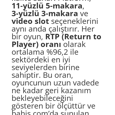
11‑yüzlü 5‑makara
,
3‑yüzlü 3‑makara
ve
video slot
seçeneklerini
aynı anda çalıştırır. Her
bir oyun,
RTP (Return to
Player) oranı
olarak
ortalama %96,2 ile
sektördeki en iyi
seviyelerden birine
sahiptir. Bu oran,
oyuncunun uzun vadede
ne kadar geri kazanım
bekleyebileceğini
gösteren bir ölçüttür ve
bahis.com’da sunulan