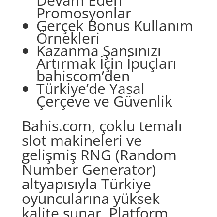
Devam Eden
Promosyonlar
Gerçek Bonus Kullanım
Örnekleri
Kazanma Şansınızı
Artırmak İçin İpuçları
bahiscom’den
Türkiye’de Yasal
Çerçeve ve Güvenlik
Bahis.com, çoklu temalı
slot makineleri ve
gelişmiş RNG (Random
Number Generator)
altyapısıyla Türkiye
oyuncularına yüksek
kalite sunar. Platform,