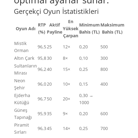
Gerçekçi Oyun İstatistikleri
En
RTP
Aktif
Minimum
Maksimum
Oyun Adı
Yüksek
(%)
Payline
Bahis (TL)
Bahis (TL)
Çarpan
Mistik
96,5
25
12×
0,20
500
Orman
Altın Çark
95,8
30
8×
0,10
300
Sultanların
96,2
40
15×
0,25
800
Mirası
Neon
96,0
20
10×
0,15
400
Şehir
Ejderha
0,30 →
96,7
50
20×
Kütüğü
1000
Güneş
95,9
35
9×
0,20
600
Tapınağı
Piramit
96,3
45
14×
0,25
700
Sırları