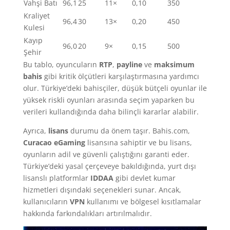
Vahşi Batı
96,1
25
11×
0,10
350
Kraliyet
96,4
30
13×
0,20
450
Kulesi
Kayıp
96,0
20
9×
0,15
500
Şehir
Bu tablo, oyuncuların
RTP
,
payline
ve
maksimum
bahis
gibi kritik ölçütleri karşılaştırmasına yardımcı
olur. Türkiye’deki bahisçiler, düşük bütçeli oyunlar ile
yüksek riskli oyunları arasında seçim yaparken bu
verileri kullandığında daha bilinçli kararlar alabilir.
Ayrıca,
lisans
durumu da önem taşır. Bahis.com,
Curacao eGaming
lisansına sahiptir ve bu lisans,
oyunların adil ve güvenli çalıştığını garanti eder.
Türkiye’deki yasal çerçeveye bakıldığında, yurt dışı
lisanslı platformlar
IDDAA
gibi devlet kumar
hizmetleri dışındaki seçenekleri sunar. Ancak,
kullanıcıların
VPN
kullanımı ve bölgesel kısıtlamalar
hakkında farkındalıkları artırılmalıdır.