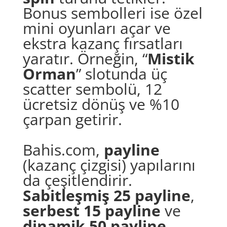
Bonus sembolleri ise özel
mini oyunları açar ve
ekstra kazanç fırsatları
yaratır. Örneğin, “
Mistik
Orman
” slotunda üç
scatter sembolü, 12
ücretsiz dönüş ve %10
çarpan getirir.
Bahis.com,
payline
(kazanç çizgisi) yapılarını
da çeşitlendirir.
Sabitleşmiş 25 payline
,
serbest 15 payline
ve
dinamik 50 payline