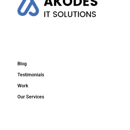
Blog
Testimonials
Work
Our Services