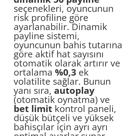
seçenekleri, oyuncunun
risk profiline göre
ayarlanabilir. Dinamik
payline sistemi,
oyuncunun bahis tutarına
göre aktif hat sayısını
otomatik olarak artırır ve
ortalama
%0,3
ek
volatilite sağlar. Bunun
yanı sıra,
autoplay
(otomatik oynatma) ve
bet limit
kontrol paneli,
düşük bütçeli ve yüksek
bahisçılar için ayrı ayrı
optimal ayarlar sunar.